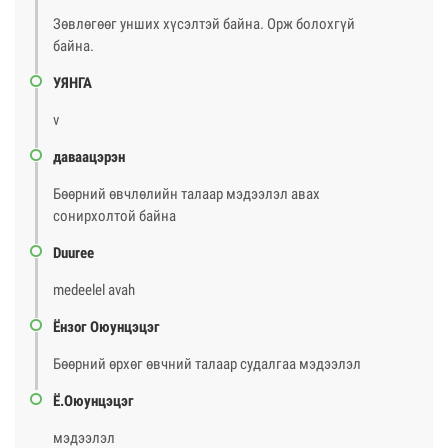
Зөвлөгөөг унших хүсэлтэй байна. Орж болохгүй
байна.
УЯНГА
v
даваацэрэн
Бөөрний өвчлөлийн талаар мэдээлэл авах
сонирхолтой байна
Duuree
medeelel avah
Ёнзог Оюунцэцэг
Бөөрний өрхөг өвчний талаар судалгаа мэдээлэл
Ё.Оюунцэцэг
мэдээлэл