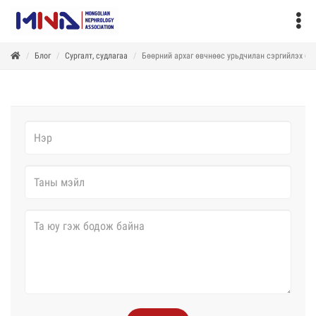
Блог
Сургалт, судлагаа
Бөөрний архаг өвчнөөс урьдчилан сэргийлэх бу