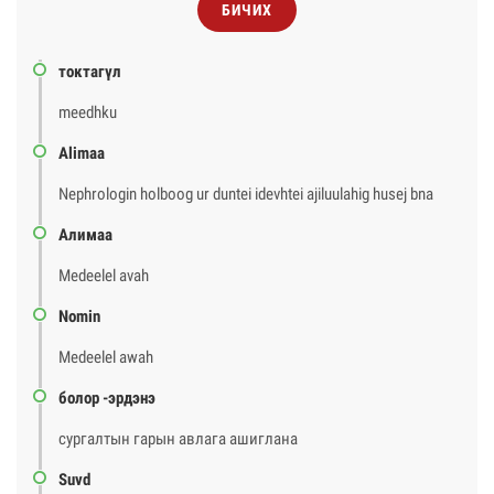
БИЧИХ
токтагүл
meedhku
Alimaa
Nephrologin holboog ur duntei idevhtei ajiluulahig husej bna
Алимаа
Medeelel avah
Nomin
Medeelel awah
болор -эрдэнэ
сургалтын гарын авлага ашиглана
Suvd