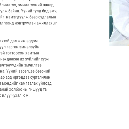
йлчилгээ, эмчилгээний чанар,
улж байна. Үүний тулд бид эмч,
ийг нэмэгдүүлж бөөр судлалын
жилгаанд нэвтрүүлэн ажиллахыг
эвхтэй дэмжиж эрдэм
үүл гарган эмнэлзүйн
тэй тогтоосон хамтын
нөхдөөсөө их зүйлийг сурч
өвчтөнүүдийн эмчилгээ
на. Үүний зэрэгцээ бөөрний
ар ард иргэддээ сурталчлан
л мэндийг хамгаалах үйлсэд
манай холбооны гишүүд та
 илүү чухал юм.