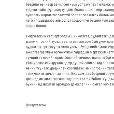
бөөрний өвчнөөр өвчилсөн хүмүүст үзүүлэх тусламж ү
үр дүнг сайжруулахад тус дэм болох зорилгоор ажиллу
сувилагч нартаа тасралтгүй боловсрол олгох боломж
хөгжил дэвшлээс аль болох хоцролгүй өөрийн үйл а
зорих болно.
Нефрологын салбарт эрдэм шинжилгээ, судалгааг ид
шинжилгээний хурал, зөвлөгөөн зохион байгуулж сэтг
судалгааг өргөжүүлж олон улсын бусад нийгэмлэгүүд
ажилгаагаа улам өргөжүүлэн гадаадын мэргэжил нэгт 
түүнийгээ өөрийн орны бөөрний өвчнөөр шаналж буй 
үйлчилгээг сайжруулахад үр дүнтэй ашиглахад зориул
өвчин түүнээс урьдчилан сэргийлэх, эмчилгээний тала
таниулахыг хичээн ажилна. Бид хамтдаа бөөрний эрүү
цаашид амжилт гаргана гэдэгт итгэлтэй байна. Үүнд 
бүхний идэвхитэй оролцоо дэмжлэг чин сэтгэл юунаас
Хүндэтгэсэн