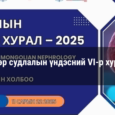
өр судлалын үндэсний VI-р ху