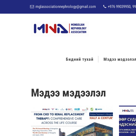
mglassociationnephrology@gmail.com
+976 99039950, 99
Бидний тухай
Мэдээ мэдээлэ
Мэдээ мэдээлэл