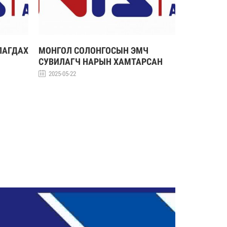
ЛАГДАХ
МОНГОЛ СОЛОНГОСЫН ЭМЧ
БҮРТГЭЛ
СУВИЛАГЧ НАРЫН ХАМТАРСАН
2025-05-22
ХУРАЛ 2025
2025-05-22