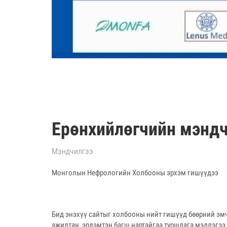
Ерөнхийлөгчийн мэндч
Мэндчилгээ
Монголын Нефрологийн Холбооны эрхэм гишүүдээ
Бид энэхүү сайтыг холбооны нийт гишүүд бөөрний эмч
ажилтан, эрдэмтэн багш нартайгаа туршлага мэдлэгэ