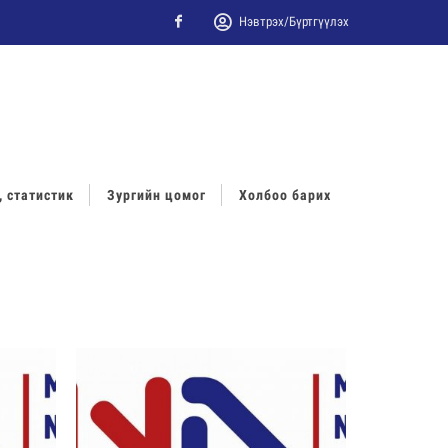
Нэвтрэх/Бүртгүүлэх
Facebook
, статистик
Зургийн цомог
Холбоо барих