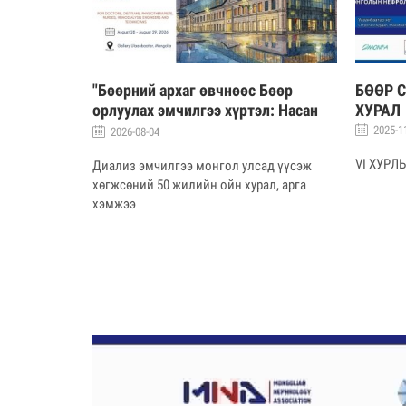
двар ба
"Бөөрний архаг өвчнөөс Бөөр
БӨӨР 
 хэрэглээ
орлуулах эмчилгээ хүртэл: Насан
ХУРАЛ
туршид үзүүлэх цогц тусламж
2025-1
2026-08-04
үйлчилгээ" сэдэвт ээлжит хурлын
 ба
VI ХУРЛ
Диализ эмчилгээ монгол улсад үүсэж
зар
эглээ
хөгжсөний 50 жилийн ойн хурал, арга
хэмжээ