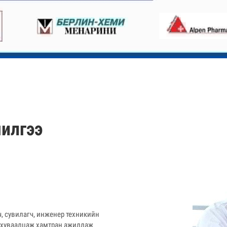
илгээ
, сувилагч, инженер техникийн
э хуваалцаж хамтран ажиллаж