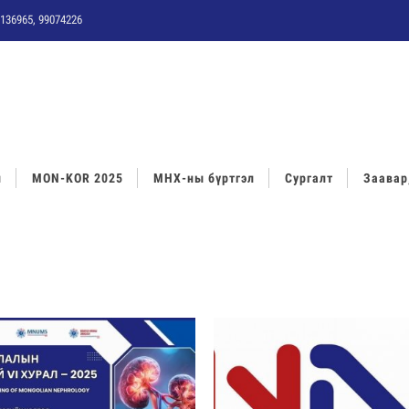
136965, 99074226
л
MON-KOR 2025
МНХ-ны бүртгэл
Сургалт
Заавар