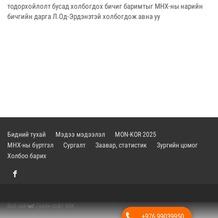
тодорхойлолт бусад холбогдох бичиг баримтыг МНХ-ны нарийн
бичгийн дарга Л.Од-Эрдэнэтэй холбогдож авна уу
Бидний тухай
Мэдээ мэдээлэл
MON-KOR 2025
МНХ-ны бүртгэл
Сургалт
Заавар, статистик
Зургийн цомог
Холбоо барих
Вэб сайт
ыг:
Грийн софт ХХК
+976 99039950