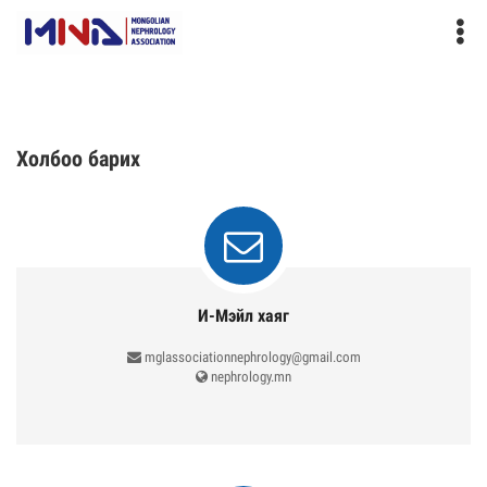
Холбоо барих
И-Мэйл хаяг
mglassociationnephrology@gmail.com
nephrology.mn