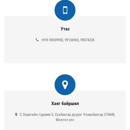
Утас
+976 99039950, 99136965, 99074226
Хаяг байршил
С.Зоригийн гудамж-2, Сүхбаатар дүүрэг Улаанбаатар 210648,
Монгол улс