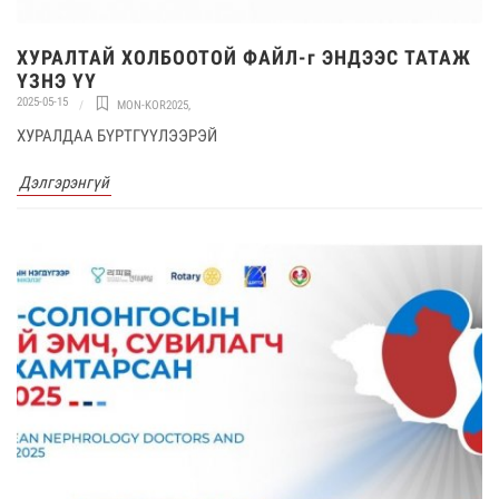
ХУРАЛТАЙ ХОЛБООТОЙ ФАЙЛ-г ЭНДЭЭС ТАТАЖ
ҮЗНЭ ҮҮ
2025-05-15
MON-KOR2025
,
ХУРАЛДАА БҮРТГҮҮЛЭЭРЭЙ
Дэлгэрэнгүй