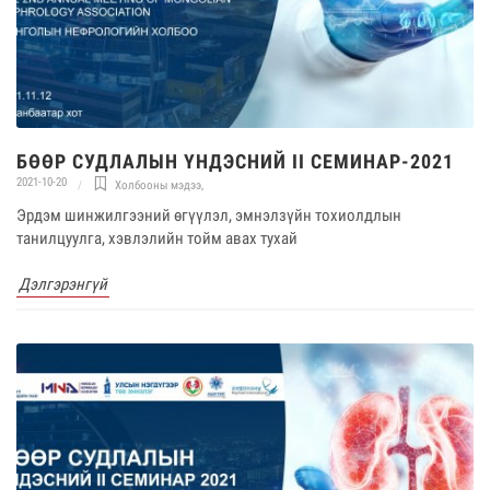
БӨӨР СУДЛАЛЫН ҮНДЭСНИЙ II СЕМИНАР-2021
2021-10-20
Холбооны мэдээ
,
Эрдэм шинжилгээний өгүүлэл, эмнэлзүйн тохиолдлын
танилцуулга, хэвлэлийн тойм авах тухай
Дэлгэрэнгүй