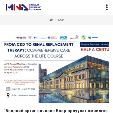
Блог
"Бөөрний архаг өвчнөөс Бөөр орлуулах эмчилгээ