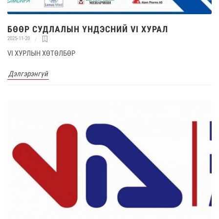
БӨӨР СУДЛАЛЫН ҮНДЭСНИЙ VI ХУРАЛ
2025-11-20
VI ХУРЛЫН ХӨТӨЛБӨР
Дэлгэрэнгүй