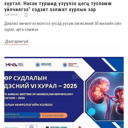
хүртэл: Насан туршид үзүүлэх цогц тусламж
үйлчилгээ" сэдэвт ээлжит хурлын зар
2026-08-04
Диализ эмчилгээ монгол улсад үүсэж хөгжсөний 50 жилийн ойн
хурал, арга хэмжээ
Дэлгэрэнгүй