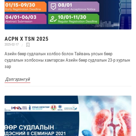
ACPN X TSN 2025
2025-02-17
Азийн бөөр судлалын холбоо болон Тайвань улсын бөөр
судлалын холбооны хамтарсан Азийн бөөр судлалын 23-р хурлын
зар
Дэлгэрэнгүй