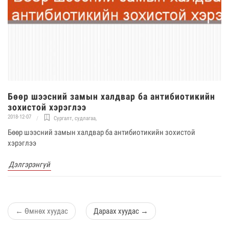
Бөөр шээсний замын халдвар ба антибиотикийн
зохистой хэрэглээ
2018-12-07
Сургалт, судлагаа
,
Бөөр шээсний замын халдвар ба антибиотикийн зохистой
хэрэглээ
Дэлгэрэнгүй
←
Өмнөх хуудас
Дараах хуудас
→