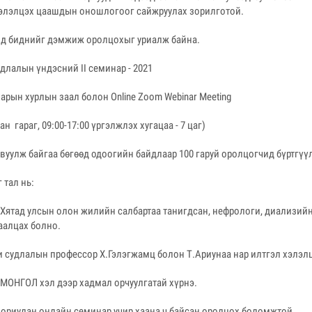
хэлэлцэх цаашдын оношлогоог сайжруулах зорилготой.
алд биднийг дэмжиж оролцохыг уриалж байна.
длалын үндэсний II семинар - 2021
арын хурлын заал болон Online Zoom Webinar Meeting
н гараг, 09:00-17:00 үргэлжлэх хугацаа - 7 цаг)
вуулж байгаа бөгөөд одоогийн байдлаар 100 гаруй оролцогчид бүртгүү
 тал нь:
 Хятад улсын олон жилийн салбартаа танигдсан, нефрологи, диализий
аалцах болно.
судлалын профессор Х.Гэлэгжамц болон Т.Ариунаа нар илтгэл хэлэл
МОНГОЛ хэл дээр хадмал орчуулгатай хүрнэ.
зориулан онлайн семинар учир хаана ч байсан оролцох боломжтой.