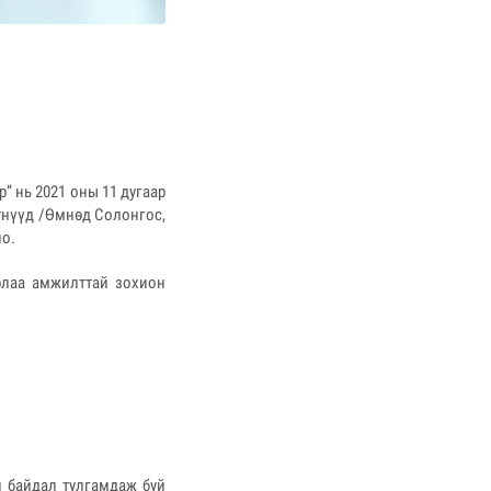
 нь 2021 оны 11 дугаар
тнүүд /Өмнөд Солонгос,
но.
рлаа амжилттай зохион
н байдал тулгамдаж буй