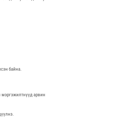
лсэн байна.
н мэргэжилтнүүд арвин
цүүлнэ.