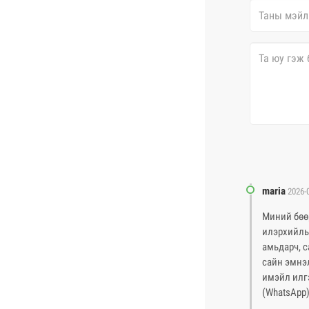
maria
2026-
Миний бөө
илэрхийлье
амьдарч, с
сайн эмнэл
имэйл илгэ
(WhatsApp)