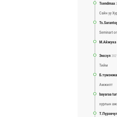
Tsendmaa
Сайн уу Ху
Ts.Sarantu
Seminart or
М.Айжука
Энхзул
2021
Тийм
Б.түмэнжа
Амжилт
bayaraa tur
хурлын аж
Т.Пүрэвчу