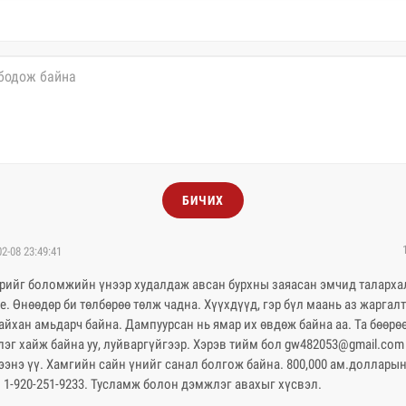
БИЧИХ
02-08 23:49:41
рийг боломжийн үнээр худалдаж авсан бурхны заяасан эмчид таларха
. Өнөөдөр би төлбөрөө төлж чадна. Хүүхдүүд, гэр бүл маань аз жаргал
айхан амьдарч байна. Дампуурсан нь ямар их өвдөж байна аа. Та бөөрөө
эг хайж байна уу, луйваргүйгээр. Хэрэв тийм бол gw482053@gmail.com
энэ үү. Хамгийн сайн үнийг санал болгож байна. 800,000 ам.долларын
 1-920-251-9233. Тусламж болон дэмжлэг авахыг хүсвэл.