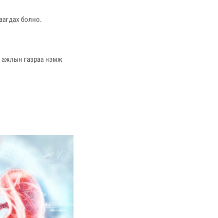
аагдах болно.
т ажлын газраа нэмж