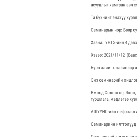
асуудлыг хамтран авч 
Та бүхнийг энэхүү хур
Семинарын нэр: Бөөр су
Хаана: УНТЭ-ийн 4 давх
Хэзээ: 2021/11/12 (Бааса
Бүртгэлийг онлайнаар я
Энэ семинарийн онцлог
Өмнөд Солонгос, Япон,
туршлага, мэдлэгээ хув
АШУҮИС-ийн нефрологи 
Семинарийн илтгэлүүд 
Орон нутгийн эмч нарт 