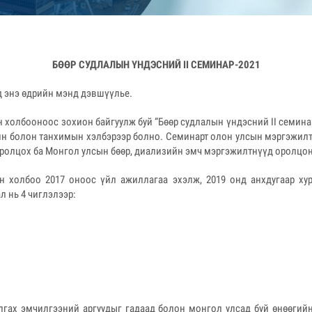
БӨӨР СУДЛАЛЫН ҮНДЭСНИЙ II СЕМИНАР-2021
нд энэ өдрийн мэнд дэвшүүлье.
холбооноос зохион байгуулж буй “Бөөр судлалын үндэсний II семинар”
йн болон танхимын хэлбэрээр болно. Семинарт олон улсын мэргэжил
 оролцох ба Монгол улсын бөөр, диализийн эмч мэргэжилтнүүд оролцо
 холбоо 2017 оноос үйл ажиллагаа эхэлж, 2019 онд анхдугаар ху
л нь 4 чиглэлээр:
лгах эмчилгээний аргуудыг гадаад болон монгол улсад буй өнөөгий