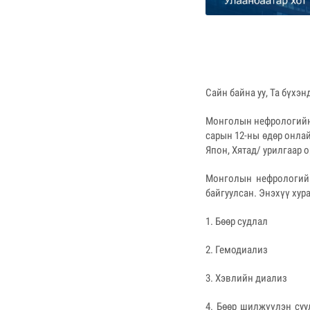
Сайн байна уу, Та бүхэ
Монголын нефрологийн 
сарын 12-ны өдөр онла
Япон, Хятад/ урилгаар
Монголын нефрологийн
байгуулсан. Энэхүү хура
1. Бөөр судлал
2. Гемодиализ
3. Хэвлийн диализ
4. Бөөр шилжүүлэн суу