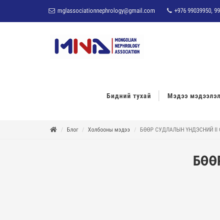
mglassociationnephrology@gmail.com
+976 99039950, 99
Бидний тухай
Мэдээ мэдээлэ
Блог
Холбооны мэдээ
БӨӨР СУДЛАЛЫН ҮНДЭСНИЙ II 
БӨӨ