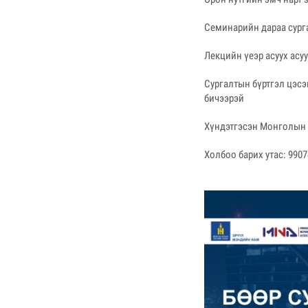
Семинарийн дараа сурга
Лекцийн үеэр асуух асу
Сургалтын бүртгэл цэсэ
бичээрэй
Хүндэтгэсэн Монголын
Холбоо барих утас: 9907