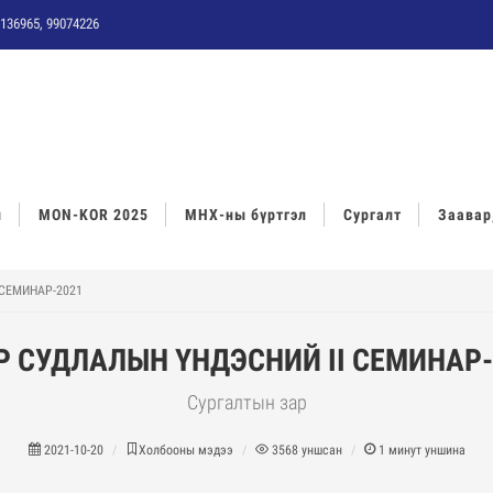
136965, 99074226
л
MON-KOR 2025
МНХ-ны бүртгэл
Сургалт
Заавар
СЕМИНАР-2021
Р СУДЛАЛЫН ҮНДЭСНИЙ II СЕМИНАР-
Сургалтын зар
2021-10-20
Холбооны мэдээ
3568
уншсан
1
минут уншина