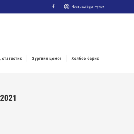
Нэвтрэх/Бүртгүүлэх
Facebook
, статистик
Зургийн цомог
Холбоо барих
2021