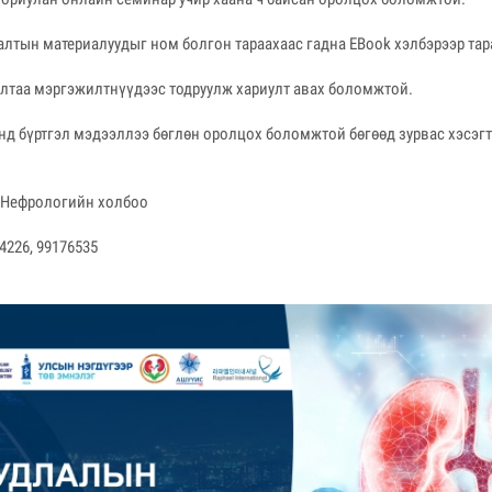
лтын материалуудыг ном болгон тараахаас гадна EBook хэлбэрээр тар
ултаа мэргэжилтнүүдээс тодруулж хариулт авах боломжтой.
нд бүртгэл мэдээллээ бөглөн оролцох боломжтой бөгөөд зурвас хэсэг
 Нефрологийн холбоо
4226, 99176535