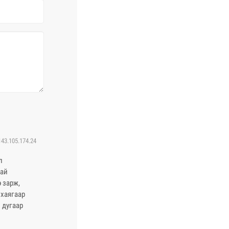
143.105.174.24
л
тай
 зарж,
 хаягаар
 дугаар