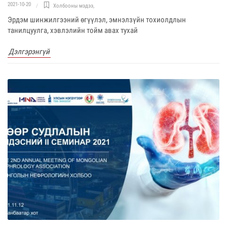
2021-10-20
Холбооны мэдээ
,
Эрдэм шинжилгээний өгүүлэл, эмнэлзүйн тохиолдлын
танилцуулга, хэвлэлийн тойм авах тухай
Дэлгэрэнгүй