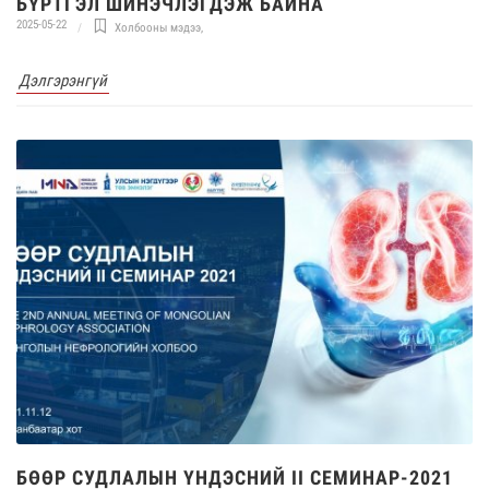
БҮРТГЭЛ ШИНЭЧЛЭГДЭЖ БАЙНА
2025-05-22
Холбооны мэдээ
,
Дэлгэрэнгүй
БӨӨР СУДЛАЛЫН ҮНДЭСНИЙ II СЕМИНАР-2021