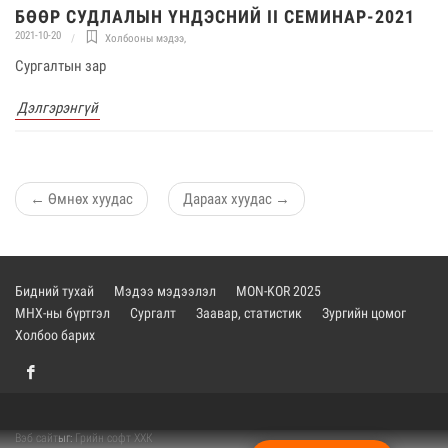
БӨӨР СУДЛАЛЫН ҮНДЭСНИЙ II СЕМИНАР-2021
2021-10-20
Холбооны мэдээ
,
Сургалтын зар
Дэлгэрэнгүй
←
Өмнөх хуудас
Дараах хуудас
→
Бидний тухай
Мэдээ мэдээлэл
MON-KOR 2025
МНХ-ны бүртгэл
Сургалт
Заавар, статистик
Зургийн цомог
Холбоо барих
Вэб сайт
ыг:
Грийн софт ХХК